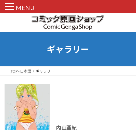
MENU
コ
ナ
ン
ビ
テ
ゲ
ン
ー
ツ
シ
へ
ョ
ギャラリー
ス
ン
キ
に
ッ
移
プ
動
TOP - 日本語
ギャラリー
内山亜紀