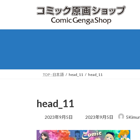
コ
ナ
ン
ビ
テ
ゲ
ン
ー
ツ
シ
へ
ョ
ス
ン
キ
に
ッ
移
プ
動
TOP - 日本語
head_11
head_11
head_11
最
2023年9月5日
2023年9月5日
5Kimu
終
更
新