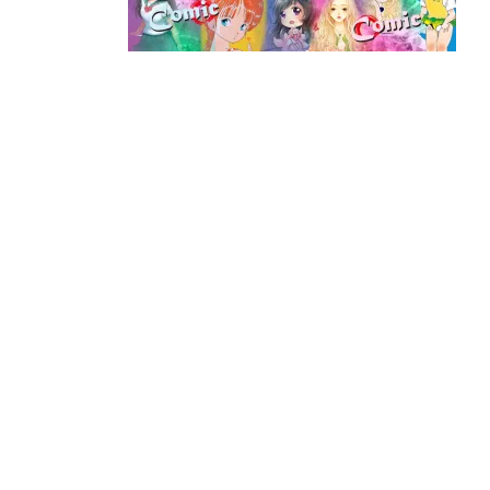
日
時
: