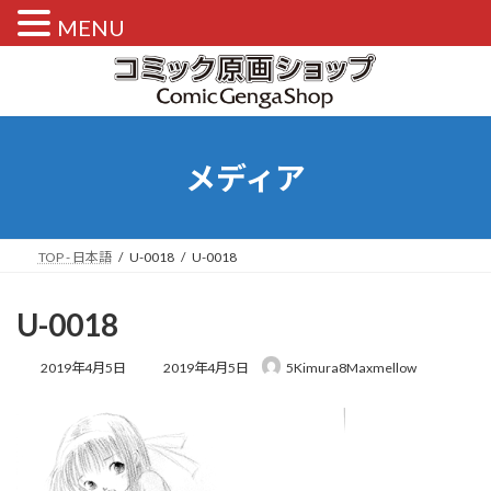
MENU
コ
ナ
ン
ビ
テ
ゲ
ン
ー
ツ
シ
へ
ョ
メディア
ス
ン
キ
に
ッ
移
プ
動
TOP - 日本語
U-0018
U-0018
U-0018
最
2019年4月5日
2019年4月5日
5Kimura8Maxmellow
終
更
新
日
時
: